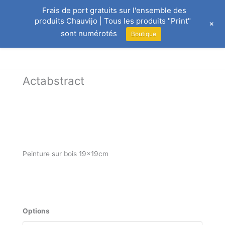
Aller
Frais de port gratuits sur l'ensemble des
au
produits Chauvijo | Tous les produits "Print"
+
contenu
sont numérotés
Boutique
Actabstract
Peinture sur bois 19x19cm
Plage
€
100.00
–
€
130.00
de
prix :
quantité
Options
€100.00
de