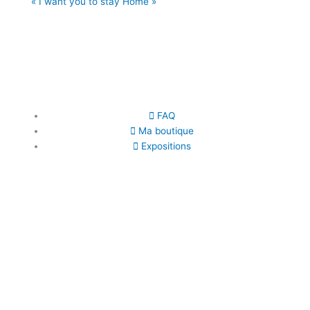
« I want you to stay Home »
€
500.00
–
€
650.00
Choix des options
FAQ
Ma boutique
Expositions