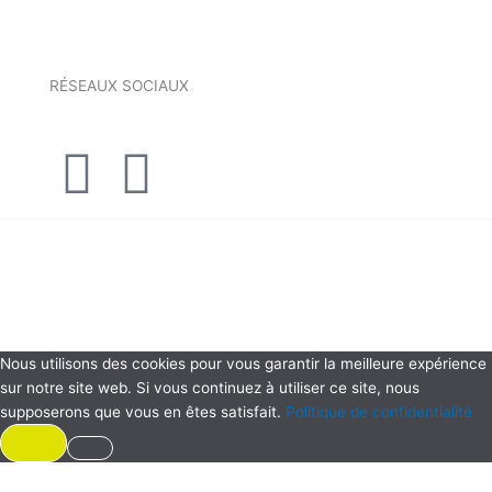
RÉSEAUX SOCIAUX
I
F
n
a
Copyright © 2026 Chauvijo | Chauvijo
s
c
t
e
Nous utilisons des cookies pour vous garantir la meilleure expérience
a
b
sur notre site web. Si vous continuez à utiliser ce site, nous
supposerons que vous en êtes satisfait.
Politique de confidentialité
g
o
OK