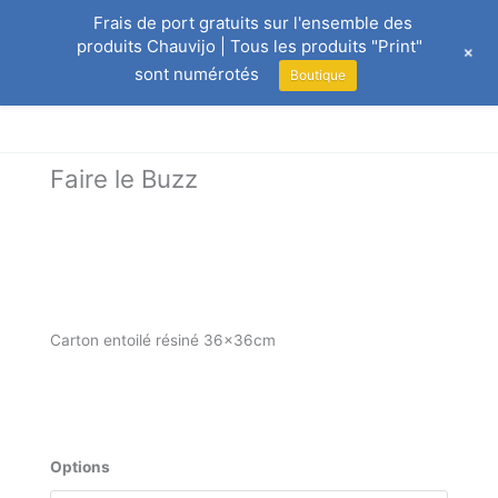
Aller
Frais de port gratuits sur l'ensemble des
au
produits Chauvijo | Tous les produits "Print"
+
contenu
sont numérotés
Boutique
Faire le Buzz
Carton entoilé résiné 36x36cm
Plage
€
250.00
–
€
300.00
de
prix :
quantité
Options
€250.00
de