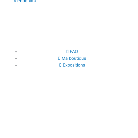
« Phoenix »
€
600.00
–
€
750.00
Choix des options
FAQ
Ma boutique
Expositions