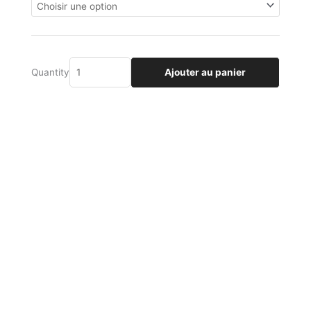
à
Faire
€300.00
le
Buzz
Ajouter au panier
Quantity