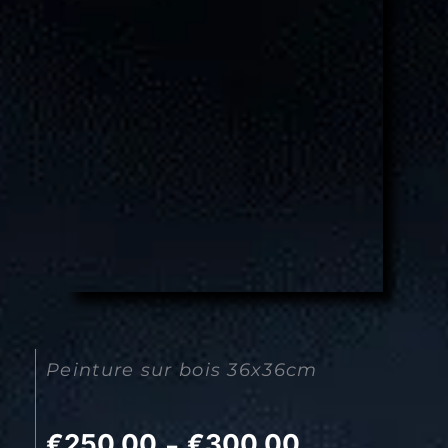
Peinture sur bois 36x36cm
€
250.00
€
300.00
Plage
–