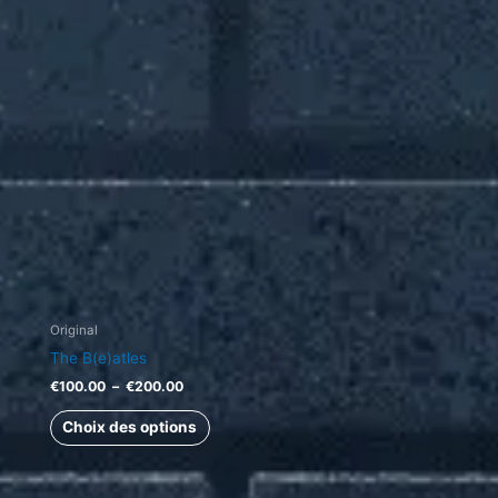
€200.00
variations.
Les
options
peuvent
être
choisies
sur
la
page
du
produit
Original
The B(e)atles
€
100.00
–
€
200.00
Choix des options