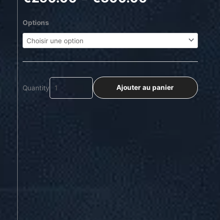
de
prix :
quantité
Options
€250.00
de
à
Jess
€300.00
Ajouter au panier
Quantity