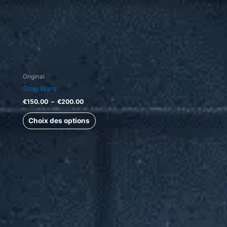
sur
la
page
du
produit
Original
Stop Wars
€
150.00
–
€
200.00
Choix des options
Plage
Ce
de
produit
prix :
a
€100.00
à
plusieurs
€130.00
variations.
Les
options