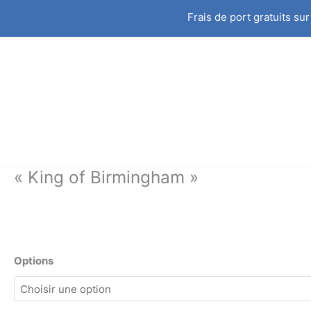
Aller
Frais de port gratuits su
au
contenu
Story
« King of Birmingham »
quantité
de
« King
of
Birmingham »
Options