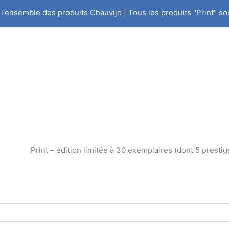
r l'ensemble des produits Chauvijo | Tous les produits "Print" 
La Boutique
Œuvres
Expositions
Plage
de
Print – édition limitée à 30 exemplaires (dont 5 prestig
prix :
€69.00
€
69.00
–
€
229.00
à
€229.00