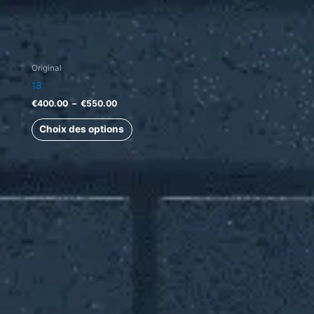
du
produit
Original
18
€
400.00
–
€
550.00
Choix des options
Plage
Ce
de
produit
prix :
a
€500.00
à
plusieurs
€650.00
variations.
Les
options
peuvent
être