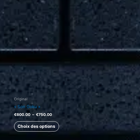
à
plusieurs
€750.00
variations.
Les
options
peuvent
être
choisies
sur
la
page
du
produit
Original
« Son Goku »
€
600.00
–
€
750.00
Choix des options