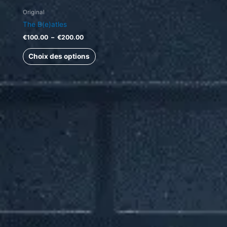
Original
The B(e)atles
€
100.00
–
€
200.00
Choix des options
Plage
Ce
de
produit
prix :
a
€400.00
à
plusieurs
€550.00
variations.
Les
options
peuvent
être
choisies
sur
la
page