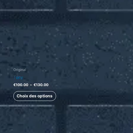
options
peuvent
être
choisies
sur
la
page
du
produit
Original
Tony
€
100.00
–
€
130.00
Choix des options
Plage
Ce
de
produit
prix :
a
€400.00