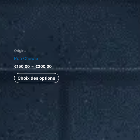
sur
la
page
du
produit
Original
Pop Chewie
€
150.00
–
€
200.00
Choix des options
Plage
Ce
de
produit
prix :
a
€100.00
à
plusieurs
€130.00
variations.
Les