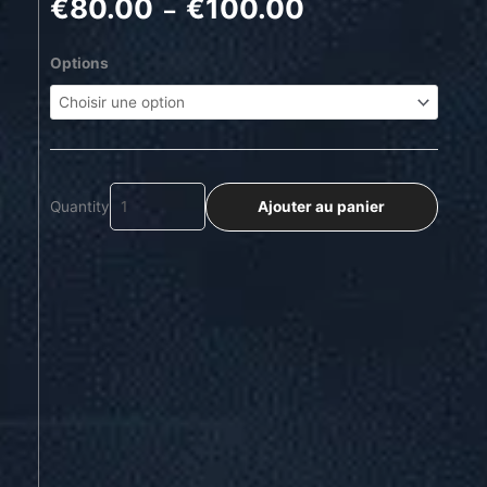
€
80.00
€
100.00
Plage
–
de
prix :
quantité
Options
€80.00
de
à
You
€100.00
Ajouter au panier
Quantity