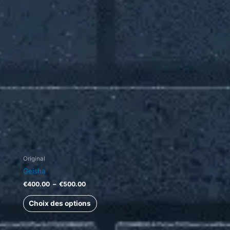
à
plusieurs
€500.00
variations.
Les
options
peuvent
être
choisies
sur
la
page
du
produit
Original
Geisha
€
400.00
–
€
500.00
Choix des options